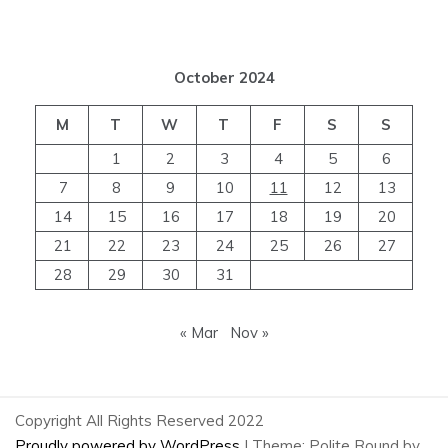
October 2024
M
T
W
T
F
S
S
1
2
3
4
5
6
7
8
9
10
11
12
13
14
15
16
17
18
19
20
21
22
23
24
25
26
27
28
29
30
31
« Mar
Nov »
Copyright All Rights Reserved 2022
Proudly powered by WordPress
|
Theme: Polite Round by