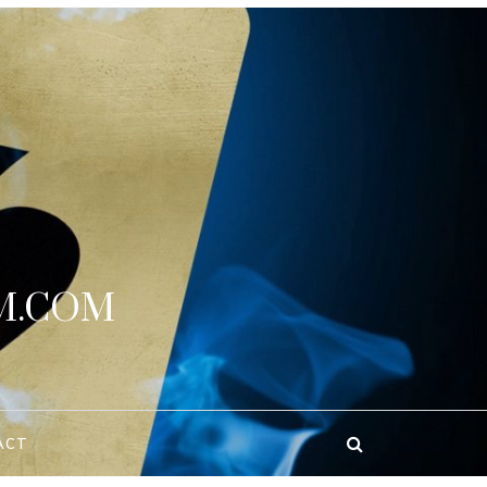
M.COM
ACT