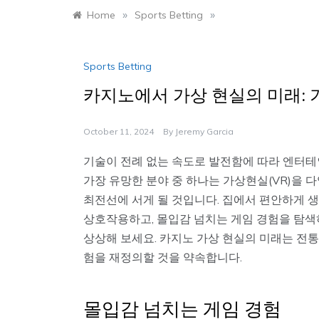
»
»
Home
Sports Betting
Sports Betting
카지노에서 가상 현실의 미래: 
October 11, 2024
By
Jeremy Garcia
기술이 전례 없는 속도로 발전함에 따라 엔터
가장 유망한 분야 중 하나는 가상현실(VR)을 
최전선에 서게 될 것입니다. 집에서 편안하게 
상호작용하고, 몰입감 넘치는 게임 경험을 탐색
상상해 보세요. 카지노 가상 현실의 미래는 전
험을 재정의할 것을 약속합니다.
몰입감 넘치는 게임 경험