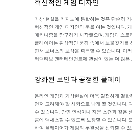
혁신적인 게임 디자인
가상 현실을 카지노에 통합하는 것은 단순히 기
혁신적인 게임 디자인의 문을 여는 것입니다. 
메커니즘을 탐구하기 시작했으며, 게임과 스토
플레이어는 환상적인 풍경 속에서 보물찾기를 
면서 보너스와 보상을 획득할 수 있습니다. 이
터랙티브 엔터테인먼트에 관심이 있는 더 많은 
강화된 보안과 공정한 플레이
온라인 게임과 가상현실이 더욱 밀접하게 결합
먼저 고려해야 할 사항으로 남게 될 것입니다. 
수 있습니다. 안면 인식이나 지문 스캔과 같은
금에 액세스할 수 있도록 보장할 수 있습니다.
하여 플레이어가 게임의 무결성을 신뢰할 수 있