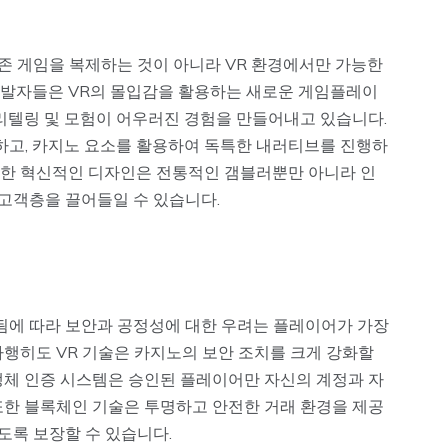
존 게임을 복제하는 것이 아니라 VR 환경에서만 가능한
개발자들은 VR의 몰입감을 활용하는 새로운 게임플레이
리텔링 및 모험이 어우러진 경험을 만들어내고 있습니다.
하고, 카지노 요소를 활용하여 독특한 내러티브를 진행하
러한 혁신적인 디자인은 전통적인 갬블러뿐만 아니라 인
고객층을 끌어들일 수 있습니다.
됨에 따라 보안과 공정성에 대한 우려는 플레이어가 가장
다행히도 VR 기술은 카지노의 보안 조치를 크게 강화할
 생체 인증 시스템은 승인된 플레이어만 자신의 계정과 자
 또한 블록체인 기술은 투명하고 안전한 거래 환경을 제공
도록 보장할 수 있습니다.