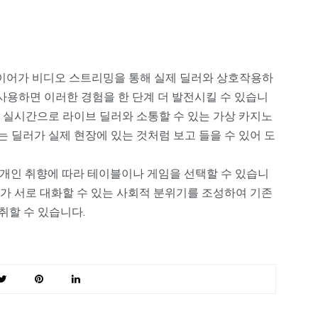
이어가 비디오 스트리밍을 통해 실제 딜러와 상호작용하
 사용하면 이러한 경험을 한 단계 더 발전시킬 수 있습니
아 실시간으로 라이브 딜러와 소통할 수 있는 가상 카지노
 딜러가 실제 현장에 있는 것처럼 보고 들을 수 있어 도
개인 취향에 따라 테이블이나 게임을 선택할 수 있습니
러가 서로 대화할 수 있는 사회적 분위기를 조성하여 기존
취할 수 있습니다.