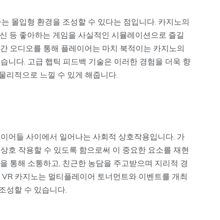
하는 몰입형 환경을 조성할 수 있다는 점입니다. 카지노의
머신 등 좋아하는 게임을 사실적인 시뮬레이션으로 즐길
공간 오디오를 통해 플레이어는 마치 북적이는 카지노의
습니다. 고급 햅틱 피드백 기술은 이러한 경험을 더욱 향
물리적으로 느낄 수 있게 해줍니다.
레이어들 사이에서 일어나는 사회적 상호작용입니다. 가
 상호 작용할 수 있도록 함으로써 이 중요한 요소를 재현
팅을 통해 소통하고, 친근한 농담을 주고받으며 지리적 경
. VR 카지노는 멀티플레이어 토너먼트와 이벤트를 개최
조성할 수 있습니다.