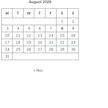
August 2026
M
T
W
T
F
S
S
1
2
3
4
5
6
7
8
9
10
11
12
13
14
15
16
17
18
19
20
21
22
23
24
25
26
27
28
29
30
31
« Nov