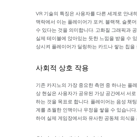
VR 기술의 특징은 사용자를 다른 세계로 안내
맥락에서 이는 플레이어가 포커, 블랙잭, 슬롯
수 있다는 것을 의미합니다. 고화질 그래픽과 
실제 테이블에 앉아있는 듯한 느낌을 받을 수 있
상시켜 플레이어가 딜링하는 카드나 쌓는 칩을 
사회적 상호 작용
기존 카지노의 가장 중요한 측면 중 하나는 플
상 현실은 사용자가 공유된 가상 공간에서 서로
하는 것을 목표로 합니다. 플레이어는 음성 채
계를 초월한 인맥이나 우정을 쌓을 수 있습니다
하여 실제 게임장에서와 유사한 공동체 의식을 