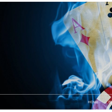
Skip
to
content
HOME
B