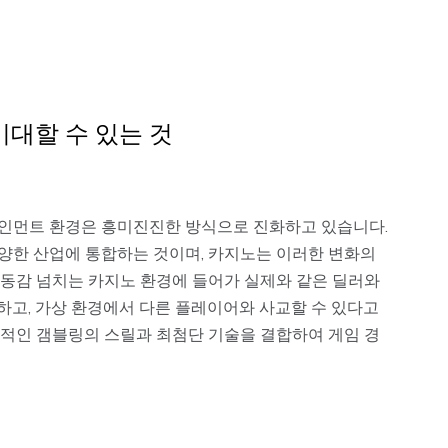
기대할 수 있는 것
테인먼트 환경은 흥미진진한 방식으로 진화하고 있습니다.
다양한 산업에 통합하는 것이며, 카지노는 이러한 변화의
생동감 넘치는 카지노 환경에 들어가 실제와 같은 딜러와
하고, 가상 환경에서 다른 플레이어와 사교할 수 있다고
통적인 갬블링의 스릴과 최첨단 기술을 결합하여 게임 경